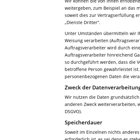
Wir können die von Ihnen erhoben
weitergeben, zum Beispiel an das 
soweit dies zur Vertragserfüllung e
„Dienste Dritter“.
Unter Umständen übermitteln wir I
Weisung verarbeiten (Auftragsverar
Auftragsverarbeiter wird durch ein
Auftragsverarbeiter hinreichend G
so durchgeführt werden, dass die V
betroffene Person gewährleistet ist
personenbezogenen Daten die veran
Zweck der Datenverarbeitun
Wir nutzen die Daten grundsätzlic
anderen Zweck weiterverarbeiten, we
DSGVO).
Speicherdauer
Soweit im Einzelnen nichts anderes
erforderlich ist, es sei denn es s