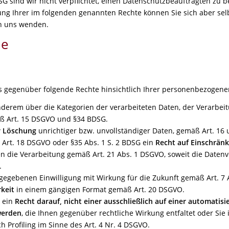
G sind wir nicht verpflichtet, einen Datenschutzbeauftragten zu b
 Ihrer im folgenden genannten Rechte können Sie sich aber selbs
n uns wenden.
te
s gegenüber folgende Rechte hinsichtlich Ihrer personenbezogene
derem über die Kategorien der verarbeiteten Daten, der Verarbei
ß Art. 15 DSGVO und §34 BDSG.
r Löschung
unrichtiger bzw. unvollständiger Daten, gemäß Art. 1
Art. 18 DSGVO oder §35 Abs. 1 S. 2 BDSG ein
Recht auf Einschrän
n die Verarbeitung gemäß Art. 21 Abs. 1 DSGVO, soweit die Daten
.
gegebenen Einwilligung mit Wirkung für die Zukunft gemäß Art. 7 
keit
in einem gängigen Format gemäß Art. 20 DSGVO.
 ein
Recht darauf, nicht einer ausschließlich auf einer automati
werden
, die Ihnen gegenüber rechtliche Wirkung entfaltet oder Sie
h Profiling im Sinne des Art. 4 Nr. 4 DSGVO.