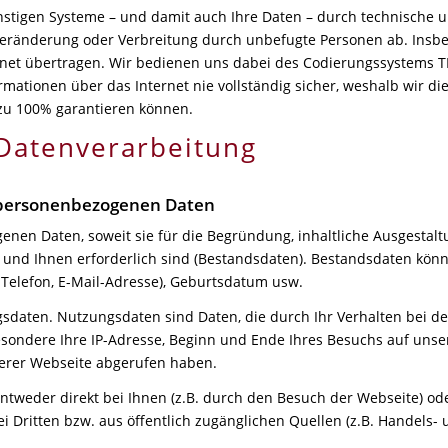
nstigen Systeme – und damit auch Ihre Daten – durch technische
, Veränderung oder Verbreitung durch unbefugte Personen ab. Ins
rnet übertragen. Wir bedienen uns dabei des Codierungssystems TLS
rmationen über das Internet nie vollständig sicher, weshalb wir di
 zu 100% garantieren können.
 Datenverarbeitung
 personenbezogenen Daten
enen Daten, soweit sie für die Begründung, inhaltliche Ausgestal
 und Ihnen erforderlich sind (Bestandsdaten). Bestandsdaten kön
 Telefon, E-Mail-Adresse), Geburtsdatum usw.
ngsdaten. Nutzungsdaten sind Daten, die durch Ihr Verhalten bei
esondere Ihre IP-Adresse, Beginn und Ende Ihres Besuchs auf uns
serer Webseite abgerufen haben.
tweder direkt bei Ihnen (z.B. durch den Besuch der Webseite) ode
ei Dritten bzw. aus öffentlich zugänglichen Quellen (z.B. Handels- 