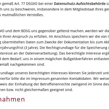
h gemäß Art. 77 DSGVO bei einer
Datenschutz-Aufsichtsbehörde
ü
uns zu beschweren, insbesondere in dem Mitgliedstaat Ihres gew
es mutmaßlichen Verstoßes.
GVO und dem BDSG uns gegenüber geltend machen, werden wir die
m Ihren Anspruch zu erfüllen. Im Anschluss speichern wir die von
g übermittelten Daten zum Zwecke der Dokumentation bis zum Abl
jährungsfrist (3 Jahre). Die Rechtsgrundlage für die Speicherung de
teresse an der Datenverarbeitung). Das berechtigte Interesse ergi
dem Bedarf, uns in einem möglichen Bußgeldverfahren entlasten
sgemäß nachgekommen sind.
rundlage unseres berechtigten Interesses können Sie jederzeit un
erfür bitte die im Impressum genannten Kontaktdaten. Wir weisen
eis der Einhaltung der Betroffenenrechte zwingend im Sinne des 
hen bzw. nicht gleichermaßen geeignet sind.
ßnahmen