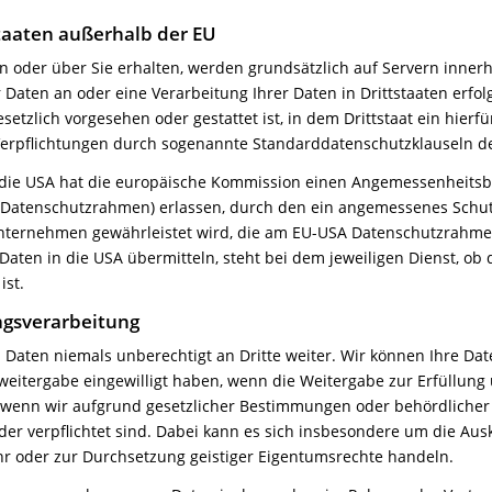
taaten außerhalb der EU
nen oder über Sie erhalten, werden grundsätzlich auf Servern inne
r Daten an oder eine Verarbeitung Ihrer Daten in Drittstaaten erfol
 gesetzlich vorgesehen oder gestattet ist, in dem Drittstaat ein hi
he Verpflichtungen durch sogenannte Standarddatenschutzklauseln d
 die USA hat die europäische Kommission einen Angemessenheitsb
-Datenschutzrahmen) erlassen, durch den ein angemessenes Schut
ternehmen gewährleistet wird, die am EU-USA Datenschutzrahmen
aten in die USA übermitteln, steht bei dem jeweiligen Dienst, o
ist.
agsverarbeitung
aten niemals unberechtigt an Dritte weiter. Wir können Ihre Dat
weitergabe eingewilligt haben, wenn die Weitergabe zur Erfüllung 
r wenn wir aufgrund gesetzlicher Bestimmungen oder behördlicher
der verpflichtet sind. Dabei kann es sich insbesondere um die Aus
hr oder zur Durchsetzung geistiger Eigentumsrechte handeln.