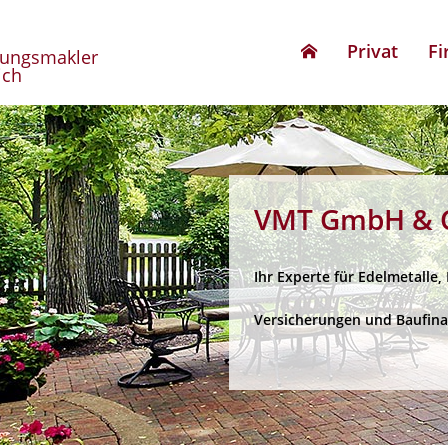
Privat
F
rungsmakler
ich
VMT GmbH & C
Ihr Experte für Edelmetalle,
Versicherungen und Baufin