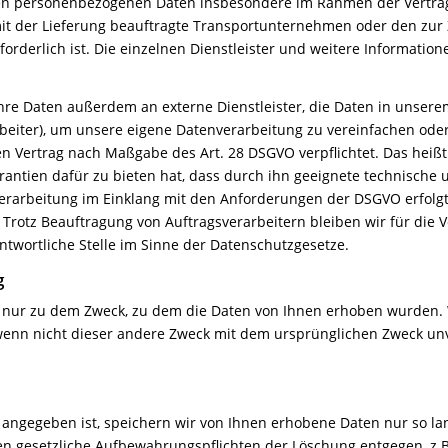
en personenbezogenen Daten insbesondere im Rahmen der Vertrag
mit der Lieferung beauftragte Transportunternehmen oder den zur
rforderlich ist. Die einzelnen Dienstleister und weitere Informatio
hre Daten außerdem an externe Dienstleister, die Daten in unser
beiter), um unsere eigene Datenverarbeitung zu vereinfachen oder 
en Vertrag nach Maßgabe des Art. 28 DSGVO verpflichtet. Das heißt
arantien dafür zu bieten hat, dass durch ihn geeignete technisch
erarbeitung im Einklang mit den Anforderungen der DSGVO erfolgt
. Trotz Beauftragung von Auftragsverarbeitern bleiben wir für die 
twortliche Stelle im Sinne der Datenschutzgesetze.
g
h nur zu dem Zweck, zu dem die Daten von Ihnen erhoben wurden.
nn nicht dieser andere Zweck mit dem ursprünglichen Zweck unverei
 angegeben ist, speichern wir von Ihnen erhobene Daten nur so lan
tehen gesetzliche Aufbewahrungspflichten der Löschung entgegen, 