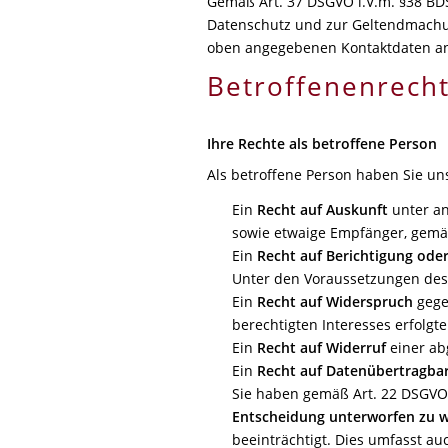
Gemäß Art. 37 DSGVO i.V.m. §38 BDS
Datenschutz und zur Geltendmachung
oben angegebenen Kontaktdaten a
Betroffenenrech
Ihre Rechte als betroffene Person
Als betroffene Person haben Sie un
Ein
Recht auf Auskunft
unter an
sowie etwaige Empfänger, gemä
Ein
Recht auf Berichtigung ode
Unter den Voraussetzungen des 
Ein
Recht auf Widerspruch
gege
berechtigten Interesses erfolgte
Ein
Recht auf Widerruf
einer ab
Ein
Recht auf Datenübertragbar
Sie haben gemäß Art. 22 DSGVO
Entscheidung unterworfen zu 
beeinträchtigt. Dies umfasst auc