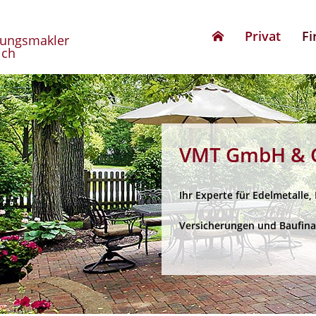
Privat
F
rungsmakler
ich
VMT GmbH & C
Ihr Experte für Edelmetalle,
Versicherungen und Baufin