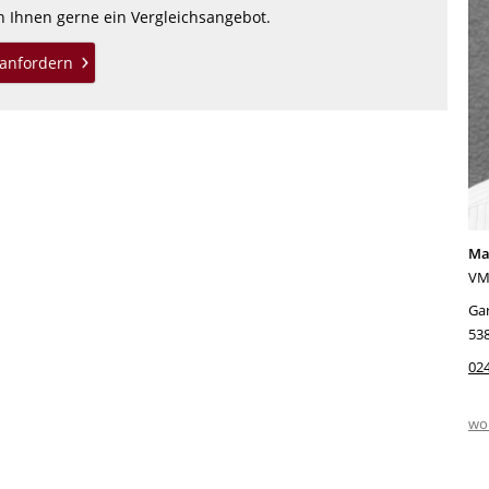
en Ihnen gerne ein Vergleichsangebot.
anfordern
Ma
VM
Ga
53
02
wo