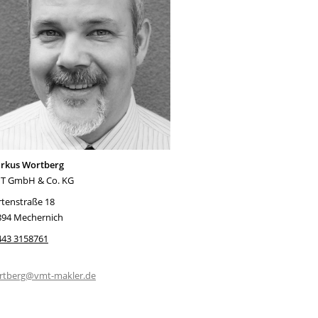
rkus Wortberg
T GmbH & Co. KG
rtenstraße 18
894 Mechernich
443 3158761
rtberg@vmt-makler.de